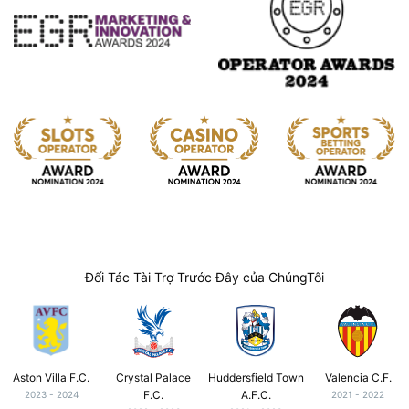
Đối Tác Tài Trợ Trước Đây của ChúngTôi
Aston Villa F.C.
Crystal Palace
Huddersfield Town
Valencia C.F.
F.C.
A.F.C.
2023 - 2024
2021 - 2022