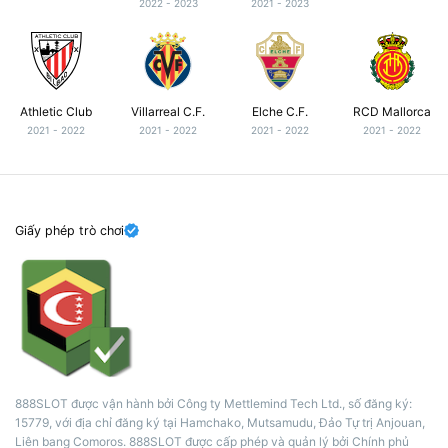
2022 - 2023
2021 - 2023
Athletic Club
Villarreal C.F.
Elche C.F.
RCD Mallorca
2021 - 2022
2021 - 2022
2021 - 2022
2021 - 2022
Giấy phép trò chơi
888SLOT được vận hành bởi Công ty Mettlemind Tech Ltd., số đăng ký:
15779, với địa chỉ đăng ký tại Hamchako, Mutsamudu, Đảo Tự trị Anjouan,
Liên bang Comoros. 888SLOT được cấp phép và quản lý bởi Chính phủ