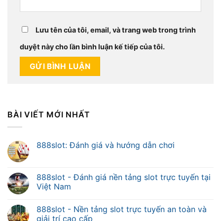
Lưu tên của tôi, email, và trang web trong trình
duyệt này cho lần bình luận kế tiếp của tôi.
BÀI VIẾT MỚI NHẤT
888slot: Đánh giá và hướng dẫn chơi
888slot - Đánh giá nền tảng slot trực tuyến tại
Việt Nam
888slot - Nền tảng slot trực tuyến an toàn và
giải trí cao cấp