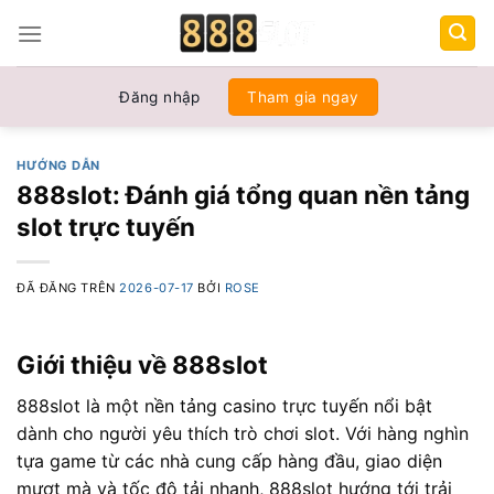
Chuyển
đến
nội
dung
Đăng nhập
Tham gia ngay
HƯỚNG DẪN
888slot: Đánh giá tổng quan nền tảng
slot trực tuyến
ĐÃ ĐĂNG TRÊN
2026-07-17
BỞI
ROSE
Giới thiệu về 888slot
888slot là một nền tảng casino trực tuyến nổi bật
dành cho người yêu thích trò chơi slot. Với hàng nghìn
tựa game từ các nhà cung cấp hàng đầu, giao diện
mượt mà và tốc độ tải nhanh, 888slot hướng tới trải