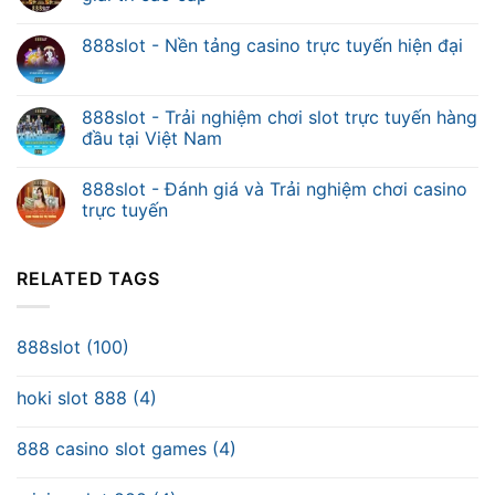
888slot - Nền tảng casino trực tuyến hiện đại
888slot - Trải nghiệm chơi slot trực tuyến hàng
đầu tại Việt Nam
888slot - Đánh giá và Trải nghiệm chơi casino
trực tuyến
RELATED TAGS
888slot (100)
hoki slot 888 (4)
888 casino slot games (4)