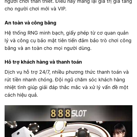
người chơi thân thiết. Điều này mang lại giá trị gia tăng
cho người chơi mới và VIP.
An toàn và công bằng
Hệ thống RNG minh bạch, giấy phép từ cơ quan quản
lý và công cụ bảo mật tiên tiến đảm bảo trò chơi công
bằng và an toàn cho mọi người dùng.
Hỗ trợ khách hàng và thanh toán
Dịch vụ hỗ trợ 24/7, nhiều phương thức thanh toán và
rút tiền nhanh chóng. Đội ngũ chăm sóc khách hàng
nhiệt tình giúp giải đáp thắc mắc và xử lý vấn đề một
cách hiệu quả.