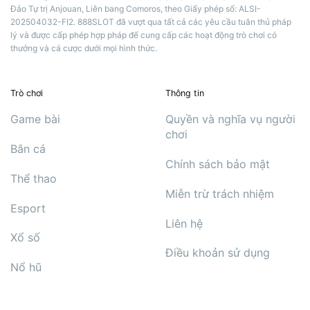
Đảo Tự trị Anjouan, Liên bang Comoros, theo Giấy phép số: ALSI-
202504032-FI2. 888SLOT đã vượt qua tất cả các yêu cầu tuân thủ pháp
lý và được cấp phép hợp pháp để cung cấp các hoạt động trò chơi có
thưởng và cá cược dưới mọi hình thức.
Trò chơi
Thông tin
Game bài
Quyền và nghĩa vụ người
chơi
Bắn cá
Chính sách bảo mật
Thể thao
Miễn trừ trách nhiệm
Esport
Liên hệ
Xổ số
Điều khoản sử dụng
Nổ hũ