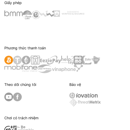
Giấy phép
Phương thức thanh toán
Theo dõi chúng tôi
Bảo vệ
Chơi có trách nhiệm