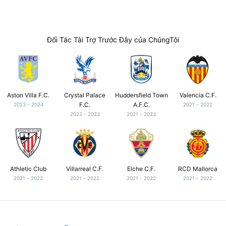
Đối Tác Tài Trợ Trước Đây của ChúngTôi
Aston Villa F.C.
Crystal Palace
Huddersfield Town
Valencia C.F.
F.C.
A.F.C.
2023 - 2024
2021 - 2022
2022 - 2023
2021 - 2023
Athletic Club
Villarreal C.F.
Elche C.F.
RCD Mallorca
2021 - 2022
2021 - 2022
2021 - 2022
2021 - 2022