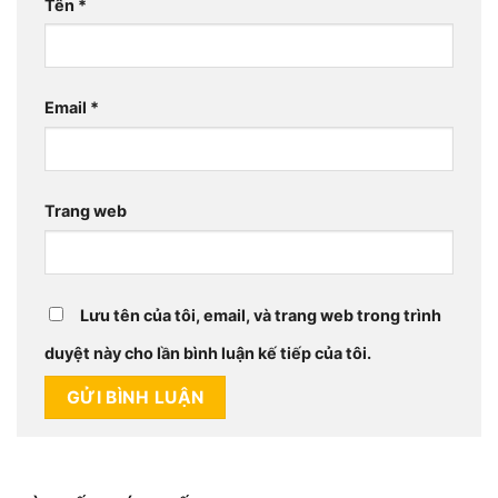
Tên
*
Email
*
Trang web
Lưu tên của tôi, email, và trang web trong trình
duyệt này cho lần bình luận kế tiếp của tôi.