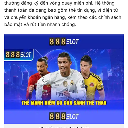
thưởng đăng ký đến vòng quay miễn phí. Hệ thống
thanh toán đa dạng bao gồm thẻ tín dụng, ví điện tử
và chuyển khoản ngân hàng, kèm theo các chính sách
bảo mật và rút tiền nhanh chóng.