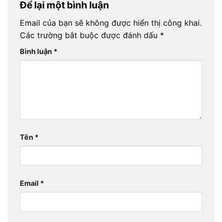
Để lại một bình luận
Email của bạn sẽ không được hiển thị công khai.
Các trường bắt buộc được đánh dấu
*
Bình luận
*
Tên
*
Email
*