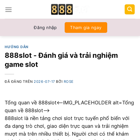
Chuyển
đến
nội
dung
Đăng nhập
Tham gia ngay
HƯỚNG DẪN
888slot - Đánh giá và trải nghiệm
game slot
ĐÃ ĐĂNG TRÊN
2026-07-17
BỞI
ROSE
Tổng quan về 888slot
<--IMG_PLACEHOLDER alt=Tổng
quan về 888slot-->
888slot là nền tảng chơi slot trực tuyến phổ biến với
đa dạng trò chơi, giao diện trực quan và trải nghiệm
mượt mà trên nhiều thiết bị. Người chơi có thể khám