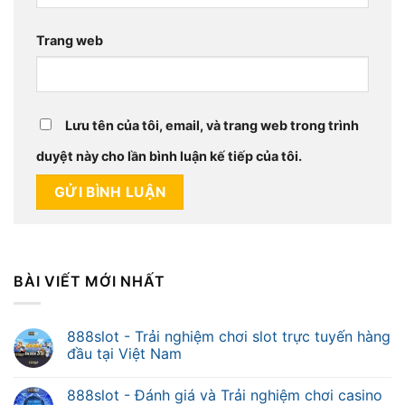
Trang web
Lưu tên của tôi, email, và trang web trong trình
duyệt này cho lần bình luận kế tiếp của tôi.
BÀI VIẾT MỚI NHẤT
888slot - Trải nghiệm chơi slot trực tuyến hàng
đầu tại Việt Nam
888slot - Đánh giá và Trải nghiệm chơi casino