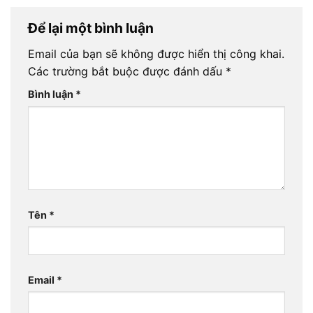
Để lại một bình luận
Email của bạn sẽ không được hiển thị công khai.
Các trường bắt buộc được đánh dấu
*
Bình luận
*
Tên
*
Email
*