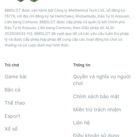
888SLOT được vận hành bởi Công ty Mettlemind Tech Ltd., số đăng ký:
15779, với địa chỉ đăng ký tại Hamchako, Mutsamudu, Đảo Tự trị Anjouan,
Liên bang Comoros. 888SLOT được cấp phép và quản lý bởi Chính phủ
Đảo Tự trị Anjouan, Liên bang Comoros, theo Giấy phép số: ALSI-
202504032-FI2. 888SLOT đã vượt qua tất cả các yêu cầu tuân thủ pháp
lý và được cấp phép hợp pháp để cung cấp các hoạt động trò chơi có
thưởng và cá cược dưới mọi hình thức.
Trò chơi
Thông tin
Game bài
Quyền và nghĩa vụ người
chơi
Bắn cá
Chính sách bảo mật
Thể thao
Miễn trừ trách nhiệm
Esport
Liên hệ
Xổ số
Điều khoản sử dụng