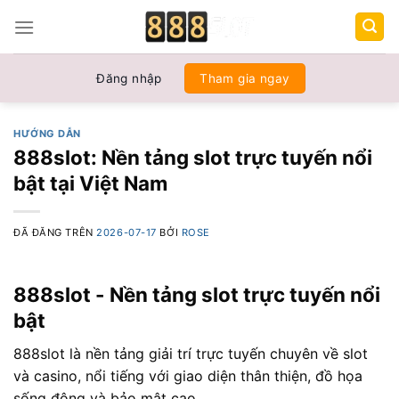
Chuyển
đến
nội
dung
Đăng nhập
Tham gia ngay
HƯỚNG DẪN
888slot: Nền tảng slot trực tuyến nổi
bật tại Việt Nam
ĐÃ ĐĂNG TRÊN
2026-07-17
BỞI
ROSE
888slot - Nền tảng slot trực tuyến nổi
bật
888slot là nền tảng giải trí trực tuyến chuyên về slot
và casino, nổi tiếng với giao diện thân thiện, đồ họa
sống động và bảo mật cao.