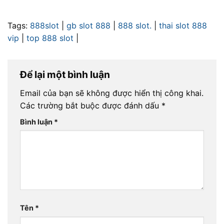
Tags:
888slot
|
gb slot 888
|
888 slot.
|
thai slot 888
vip
|
top 888 slot
|
Để lại một bình luận
Email của bạn sẽ không được hiển thị công khai.
Các trường bắt buộc được đánh dấu
*
Bình luận
*
Tên
*