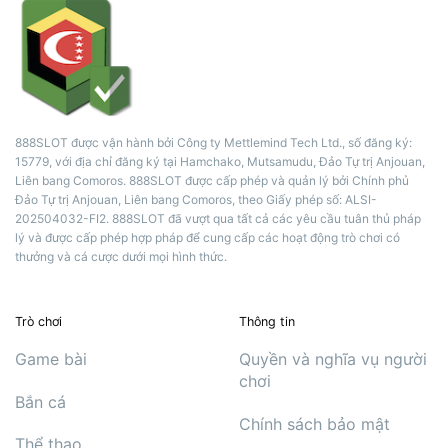
888SLOT được vận hành bởi Công ty Mettlemind Tech Ltd., số đăng ký:
15779, với địa chỉ đăng ký tại Hamchako, Mutsamudu, Đảo Tự trị Anjouan,
Liên bang Comoros. 888SLOT được cấp phép và quản lý bởi Chính phủ
Đảo Tự trị Anjouan, Liên bang Comoros, theo Giấy phép số: ALSI-
202504032-FI2. 888SLOT đã vượt qua tất cả các yêu cầu tuân thủ pháp
lý và được cấp phép hợp pháp để cung cấp các hoạt động trò chơi có
thưởng và cá cược dưới mọi hình thức.
Trò chơi
Thông tin
Game bài
Quyền và nghĩa vụ người
chơi
Bắn cá
Chính sách bảo mật
Thể thao