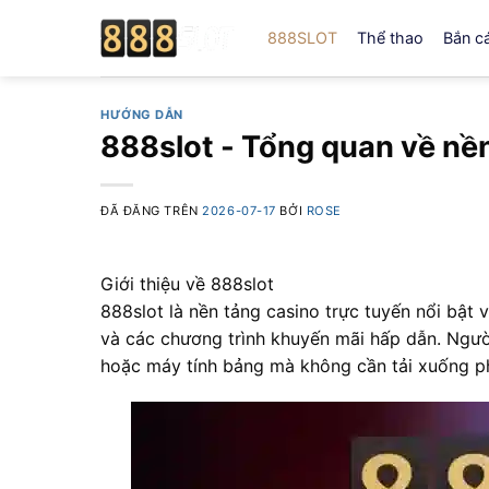
Chuyển
888SLOT
Thể thao
Bắn c
đến
nội
dung
HƯỚNG DẪN
888slot - Tổng quan về nền
ĐÃ ĐĂNG TRÊN
2026-07-17
BỞI
ROSE
Giới thiệu về 888slot
888slot là nền tảng casino trực tuyến nổi bật v
và các chương trình khuyến mãi hấp dẫn. Người
hoặc máy tính bảng mà không cần tải xuống 