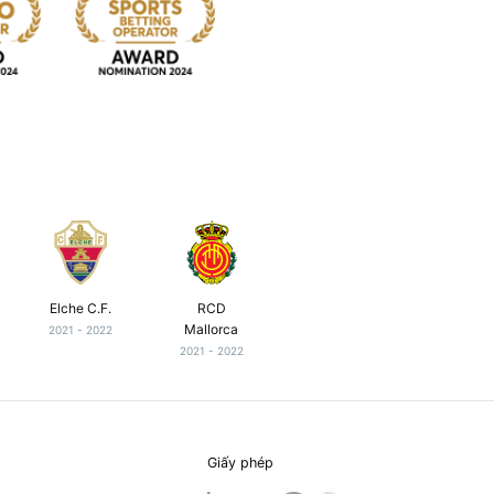
Elche C.F.
RCD
Mallorca
2021 - 2022
2021 - 2022
Giấy phép