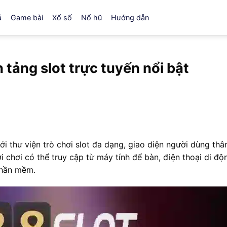
á
Game bài
Xổ số
Nổ hũ
Hướng dẫn
 tảng slot trực tuyến nổi bật
ới thư viện trò chơi slot đa dạng, giao diện người dùng thâ
 chơi có thể truy cập từ máy tính để bàn, điện thoại di độ
phần mềm.