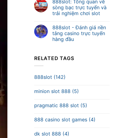
888slot: Tổng quan về
sòng bạc trực tuyến và
trải nghiệm chơi slot
888slot - Đánh giá nền
tảng casino trực tuyến
hàng đầu
RELATED TAGS
888slot (142)
minion slot 888 (5)
pragmatic 888 slot (5)
888 casino slot games (4)
dk slot 888 (4)