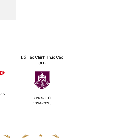
Đối Tác Chính Thức Các
CLB
025
Burnley F.C.
2024-2025