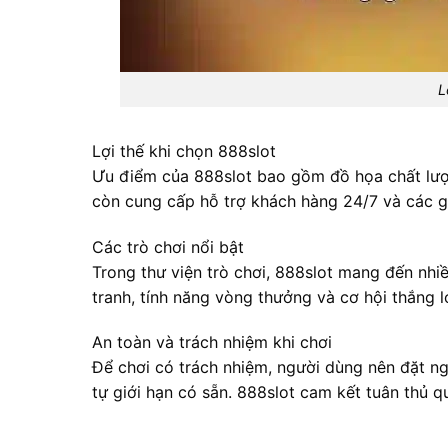
L
Lợi thế khi chọn 888slot
Ưu điểm của 888slot bao gồm đồ họa chất lượ
còn cung cấp hỗ trợ khách hàng 24/7 và các g
Các trò chơi nổi bật
Trong thư viện trò chơi, 888slot mang đến nhiề
tranh, tính năng vòng thưởng và cơ hội thắng l
An toàn và trách nhiệm khi chơi
Để chơi có trách nhiệm, người dùng nên đặt n
tự giới hạn có sẵn. 888slot cam kết tuân thủ q