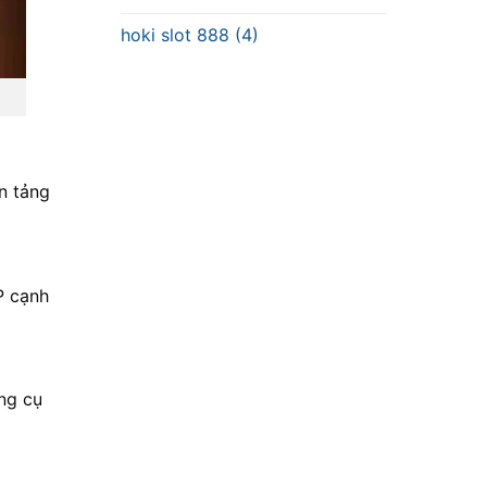
hoki slot 888 (4)
n tảng
P cạnh
ng cụ