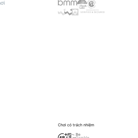
ơi
Chơi có trách nhiệm