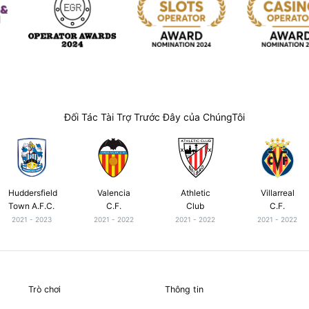
Đối Tác Tài Trợ Trước Đây của ChúngTôi
Huddersfield
Valencia
Athletic
Villarreal
Town A.F.C.
C.F.
Club
C.F.
2021 - 2023
2021 - 2022
2021 - 2022
2021 - 2022
Trò chơi
Thông tin