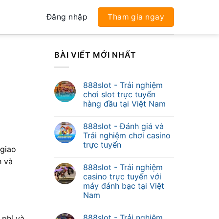
Đăng nhập
Tham gia ngay
BÀI VIẾT MỚI NHẤT
888slot - Trải nghiệm
chơi slot trực tuyến
hàng đầu tại Việt Nam
888slot - Đánh giá và
Trải nghiệm chơi casino
trực tuyến
 giao
h và
888slot - Trải nghiệm
casino trực tuyến với
máy đánh bạc tại Việt
Nam
888slot - Trải nghiệm
 phí và