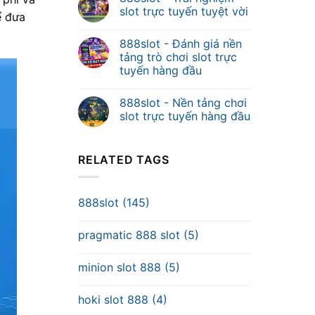
slot trực tuyến tuyệt vời
ể đưa
888slot - Đánh giá nền
tảng trò chơi slot trực
tuyến hàng đầu
888slot - Nền tảng chơi
slot trực tuyến hàng đầu
RELATED TAGS
888slot (145)
pragmatic 888 slot (5)
minion slot 888 (5)
hoki slot 888 (4)