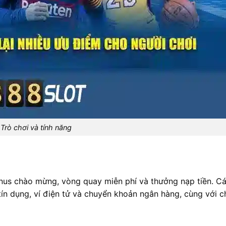
Trò chơi và tính năng
nus chào mừng, vòng quay miễn phí và thưởng nạp tiền. C
ín dụng, ví điện tử và chuyển khoản ngân hàng, cùng với c