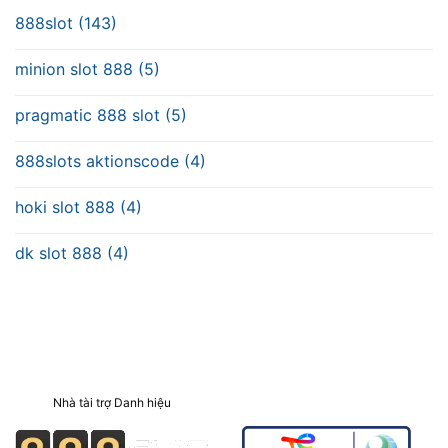
888slot (143)
minion slot 888 (5)
pragmatic 888 slot (5)
888slots aktionscode (4)
hoki slot 888 (4)
dk slot 888 (4)
Nhà tài trợ Danh hiệu