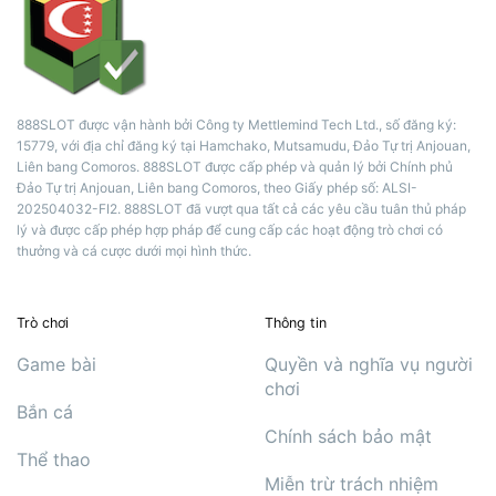
888SLOT được vận hành bởi Công ty Mettlemind Tech Ltd., số đăng ký:
15779, với địa chỉ đăng ký tại Hamchako, Mutsamudu, Đảo Tự trị Anjouan,
Liên bang Comoros. 888SLOT được cấp phép và quản lý bởi Chính phủ
Đảo Tự trị Anjouan, Liên bang Comoros, theo Giấy phép số: ALSI-
202504032-FI2. 888SLOT đã vượt qua tất cả các yêu cầu tuân thủ pháp
lý và được cấp phép hợp pháp để cung cấp các hoạt động trò chơi có
thưởng và cá cược dưới mọi hình thức.
Trò chơi
Thông tin
Game bài
Quyền và nghĩa vụ người
chơi
Bắn cá
Chính sách bảo mật
Thể thao
Miễn trừ trách nhiệm