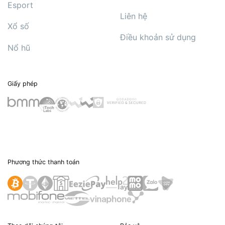
Esport
Liên hệ
Xổ số
Điều khoản sử dụng
Nổ hũ
Giấy phép
Phương thức thanh toán