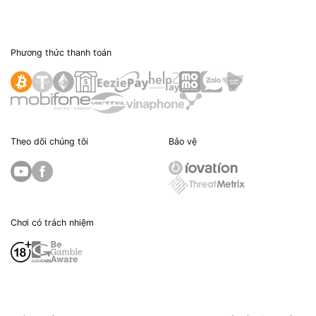
Phương thức thanh toán
Theo dõi chúng tôi
Bảo vệ
Chơi có trách nhiệm