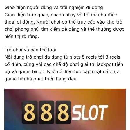
Giao diện người dùng và trải nghiệm di động
Giao diện trực quan, nhanh nhạy và tối ưu cho điện
thoại di động. Người chơi có thể truy cập vào kho trò
chơi phong phú, tìm kiếm dễ dàng và thẻ thưởng được
hiển thị rõ ràng.
Trò chơi và các thể loại
Nội dung trò chơi đa dạng từ slots 5 reels tới 3 reels
cổ điển, cùng với các chế độ chơi giải trí, jackpot tiến
bộ và game bingo. Nhà cái liên tục cập nhật các tựa
game từ nhà phát triển hàng đầu.