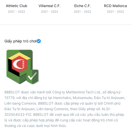
Athletic Club
Villarreal C.F.
Elche C.F.
RCD Mallorca
2021 - 2022
2021 - 2022
2021 - 2022
2021 - 2022
Giấy phép trò chơi
888SLOT được vận hành bởi Công ty Mettlemind Tech Ltd., số đăng ký:
15779, với địa chỉ đăng ký tại Hamchako, Mutsamudu, Đảo Tự trị Anjouan,
Liên bang Comoros. 888SLOT được cấp phép và quản lý bởi Chính phủ
Đảo Tự trị Anjouan, Liên bang Comoros, theo Giấy phép số: ALSI-
202504032-FI2. 888SLOT đã vượt qua tất cả các yêu cầu tuân thủ pháp
lý và được cấp phép hợp pháp để cung cấp các hoạt động trò chơi có
thưởng và cá cược dưới mọi hình thức.