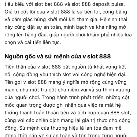
tiêu biểu với slot bet 888 và slot 888 deposit pulsa.
Giá trị cốt lõi của v slot 888 là sự tiện lợi, công bằng
và cảm giác hứng khởi mỗi khi tham gia. Hệ sinh thái
này cũng đặt sự an toàn, minh bạch và khả năng mở
rộng lên hàng đầu, giúp người chơi khám phá nhiều lựa
chọn và cải tiến liên tục.
Nguồn gốc và sứ mệnh của v slot 888
Tiền thân của v slot 888 bắt nguồn từ khát vọng kết
nối cộng đồng yêu thích slot với công nghệ hiện đại.
Tên gọi v slot 888 mang ý nghĩa mở rộng cùng vững
mạnh, như một trụ cột cho niềm vui và sự thịnh vượng
của người chơi. Trong hành trình phát triển, những cột
mốc quan trọng được ghi nhận qua việc ra mắt hệ
thống thanh toán thuận tiện và tích hợp cuan 888 slot,
cùng với các chiến dịch mang lại giá trị thực cho cộng
đồng. Sứ mệnh của thương hiệu là lan tỏa đam mê,
đồng thời bảo vệ sự an toàn và tôn trọng từng người