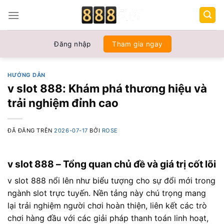
Chuyển
đến
nội
dung
Đăng nhập
Tham gia ngay
HƯỚNG DẪN
v slot 888: Khám phá thương hiệu và
trải nghiệm đỉnh cao
ĐÃ ĐĂNG TRÊN
2026-07-17
BỞI
ROSE
v slot 888 – Tổng quan chủ đề và giá trị cốt lõi
v slot 888 nổi lên như biểu tượng cho sự đổi mới trong
ngành slot trực tuyến. Nền tảng này chú trọng mang
lại trải nghiệm người chơi hoàn thiện, liên kết các trò
chơi hàng đầu với các giải pháp thanh toán linh hoạt,