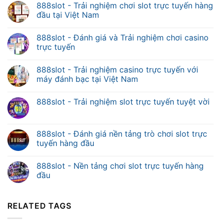
888slot - Trải nghiệm chơi slot trực tuyến hàng
đầu tại Việt Nam
888slot - Đánh giá và Trải nghiệm chơi casino
trực tuyến
888slot - Trải nghiệm casino trực tuyến với
máy đánh bạc tại Việt Nam
888slot - Trải nghiệm slot trực tuyến tuyệt vời
888slot - Đánh giá nền tảng trò chơi slot trực
tuyến hàng đầu
888slot - Nền tảng chơi slot trực tuyến hàng
đầu
RELATED TAGS