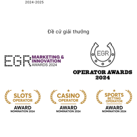
2024-2025
Đề cử giải thưởng