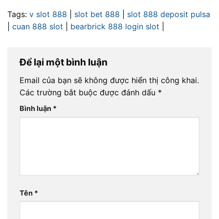
Tags:
v slot 888
|
slot bet 888
|
slot 888 deposit pulsa
|
cuan 888 slot
|
bearbrick 888 login slot
|
Để lại một bình luận
Email của bạn sẽ không được hiển thị công khai.
Các trường bắt buộc được đánh dấu
*
Bình luận
*
Tên
*