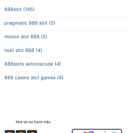
888slot (145)
pragmatic 888 slot (5)
minion slot 888 (5)
hoki slot 888 (4)
888slots aktionscode (4)
888 casino slot games (4)
Nhà tài trợ Danh hiệu