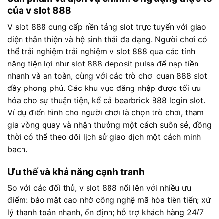
của v slot 888
V slot 888 cung cấp nền tảng slot trực tuyến với giao
diện thân thiện và hệ sinh thái đa dạng. Người chơi có
thể trải nghiệm trải nghiệm v slot 888 qua các tính
năng tiện lợi như slot 888 deposit pulsa để nạp tiền
nhanh và an toàn, cùng với các trò chơi cuan 888 slot
đầy phong phú. Các khu vực đăng nhập được tối ưu
hóa cho sự thuận tiện, kể cả bearbrick 888 login slot.
Ví dụ điển hình cho người chơi là chọn trò chơi, tham
gia vòng quay và nhận thưởng một cách suôn sẻ, đồng
thời có thể theo dõi lịch sử giao dịch một cách minh
bạch.
Ưu thế và khả năng cạnh tranh
So với các đối thủ, v slot 888 nổi lên với nhiều ưu
điểm: bảo mật cao nhờ công nghệ mã hóa tiên tiến; xử
lý thanh toán nhanh, ổn định; hỗ trợ khách hàng 24/7