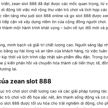
 triển, zean slot 888 đã đạt được các mốc quan trọng, từ v
 di động tới việc mở rộng thư viện trò chơi và tích hợp cá
ác nền tảng như judi slot 888 online và go slot 888 được x
 tiếp cận và xây dựng niềm tin của cộng đồng người chơi.
ở thành một hành trình khát vọng – luôn nỗ lực đổi mới và 
g, minh bạch và giải trí chất lượng cao. Người sáng lập n
 bằng sự hài lòng và an tâm của khách hàng, từ việc tuân
 kịp thời và lịch trình cập nhật sản phẩm đều đặn. Trong t
e ý kiến phản hồi và chuyển hóa thành cải tiến thực tế, đồ
tương lai.
của zean slot 888
ục trò chơi slot chất lượng cao và các giải pháp tương tác
các trò chơi với đồ họa sắc nét, âm thanh sống động và cơ 
o slot 888 được tối ưu hóa cho trải nghiệm di động, cho 