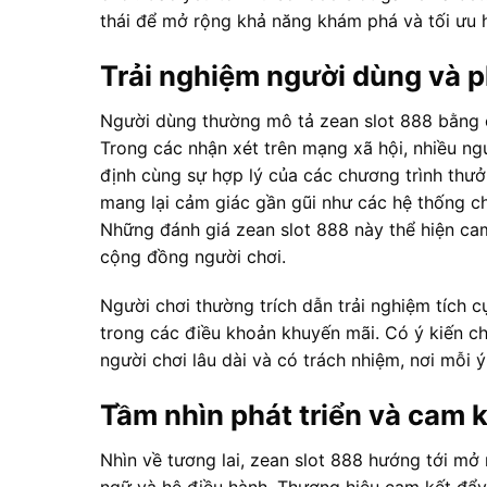
thái để mở rộng khả năng khám phá và tối ưu hó
Trải nghiệm người dùng và 
Người dùng thường mô tả zean slot 888 bằng c
Trong các nhận xét trên mạng xã hội, nhiều ng
định cùng sự hợp lý của các chương trình thưở
mang lại cảm giác gần gũi như các hệ thống chơ
Những đánh giá zean slot 888 này thể hiện cam
cộng đồng người chơi.
Người chơi thường trích dẫn trải nghiệm tích c
trong các điều khoản khuyến mãi. Có ý kiến 
người chơi lâu dài và có trách nhiệm, nơi mỗi
Tầm nhìn phát triển và cam k
Nhìn về tương lai, zean slot 888 hướng tới mở