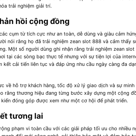
a trải nghiệm giải trí.
phản hồi cộng đồng
ác cụm từ tích cực như an toàn, dễ dùng và giàu cảm hứn
ười nói rằng họ đã trải nghiệm zean slot 888 và cảm thấy s
ng. Một số người dùng ghi nhận rằng trải nghiệm zean slot
i tại các sòng bạc thực tế nhưng với sự tiện lợi của intern
 kết cải tiến liên tục và đáp ứng nhu cầu ngày càng đa dạ
ực về hỗ trợ khách hàng, tốc độ xử lý giao dịch và sự minh
cho rằng thương hiệu đang từng bước xây dựng một cộng đ
 ý kiến đóng góp được xem như một cơ hội để phát triển.
ết tương lai
 rộng phạm vi toàn cầu với các giải pháp tối ưu cho nhiều 