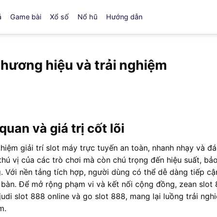
á
Game bài
Xổ số
Nổ hũ
Hướng dẫn
thương hiệu và trải nghiệm
uan và giá trị cốt lõi
hiệm giải trí slot máy trực tuyến an toàn, nhanh nhạy và đá
thú vị của các trò chơi mà còn chú trọng đến hiệu suất, bả
. Với nền tảng tích hợp, người dùng có thể dễ dàng tiếp cậ
 bàn. Để mở rộng phạm vi và kết nối cộng đồng, zean slot 
judi slot 888 online và go slot 888, mang lại luồng trải ngh
m.