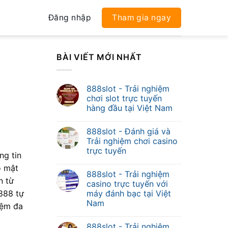
Đăng nhập
Tham gia ngay
BÀI VIẾT MỚI NHẤT
888slot - Trải nghiệm
chơi slot trực tuyến
hàng đầu tại Việt Nam
888slot - Đánh giá và
Trải nghiệm chơi casino
trực tuyến
ng tin
o mật
888slot - Trải nghiệm
n từ
casino trực tuyến với
máy đánh bạc tại Việt
888 tự
Nam
iệm đa
888slot - Trải nghiệm