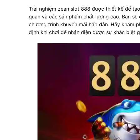
Trải nghiệm zean slot 888 được thiết kế để tạo
quan và các sản phẩm chất lượng cao. Bạn sẽ đư
chương trình khuyến mãi hấp dẫn. Hãy khám ph
định khi chơi để nhận diện được sự khác biệt 