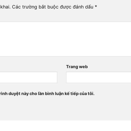
khai.
Các trường bắt buộc được đánh dấu
*
Trang web
rình duyệt này cho lần bình luận kế tiếp của tôi.