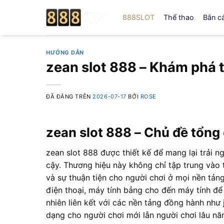
Chuyển
888SLOT
Thể thao
Bắn c
đến
nội
dung
HƯỚNG DẪN
zean slot 888 – Khám phá 
ĐÃ ĐĂNG TRÊN
2026-07-17
BỞI
ROSE
zean slot 888 – Chủ đề tổng q
zean slot 888 được thiết kế để mang lại trải ng
cậy. Thương hiệu này không chỉ tập trung vào 
và sự thuận tiện cho người chơi ở mọi nền tảng
điện thoại, máy tính bảng cho đến máy tính để
nhiên liên kết với các nền tảng đồng hành như 
dạng cho người chơi mới lẫn người chơi lâu nă