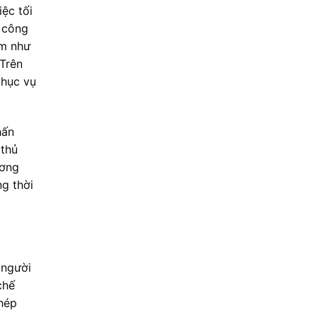
iệc tối
c công
em như
 Trên
phục vụ
hấn
 thủ
ương
ng thời
 người
chế
phép