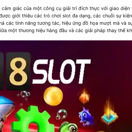
 cảm giác của một công cụ giải trí đích thực với giao diện 
ợc giới thiệu các trò chơi slot đa dạng, các chuỗi sự kiện
á các tính năng tương tác, hiệu ứng đồ họa mượt mà và s
giữa một thương hiệu hàng đầu và các giải pháp thay thế kh