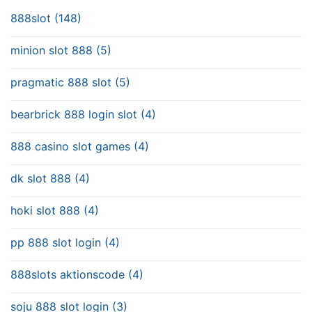
888slot (148)
minion slot 888 (5)
pragmatic 888 slot (5)
bearbrick 888 login slot (4)
888 casino slot games (4)
dk slot 888 (4)
hoki slot 888 (4)
pp 888 slot login (4)
888slots aktionscode (4)
soju 888 slot login (3)