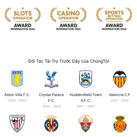
Đối Tác Tài Trợ Trước Đây của ChúngTôi
Aston Villa F.C.
Crystal Palace
Huddersfield Town
Valencia C.F.
F.C.
A.F.C.
2023 - 2024
2021 - 2022
2022 - 2023
2021 - 2023