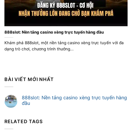
888slot: Nền tảng casino xèng trực tuyến hàng đầu
Khám phá 888slot, một nền tảng casino xèng trực tuyến với đa
dạng trò chơi, chương trình thưởng...
BÀI VIẾT MỚI NHẤT
888slot: Nền tảng casino xèng trực tuyến hàng
đầu
RELATED TAGS