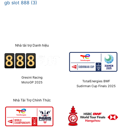
gb slot 888 (3)
Nhà tài trợ Danh hiệu
Gresini Racing
TotalEnergies BWF
MotoGP 2025
Sudirman Cup Finals 2025
Nhà Tài Trợ Chính Thức