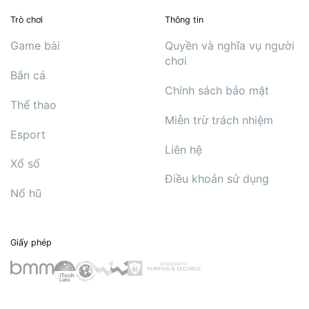
Trò chơi
Thông tin
Game bài
Quyền và nghĩa vụ người
chơi
Bắn cá
Chính sách bảo mật
Thể thao
Miễn trừ trách nhiệm
Esport
Liên hệ
Xổ số
Điều khoản sử dụng
Nổ hũ
Giấy phép