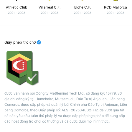
Athletic Club
Villarreal C.F.
Elche C.F.
RCD Mallorca
2021 - 2022
2021 - 2022
2021 - 2022
2021 - 2022
Giấy phép trò chơi
được vận hành bởi Công ty Mettlemind Tech Ltd., số đăng ký: 15779, với
địa chỉ đăng ký tại Hamchako, Mutsamudu, Đảo Tự trị Anjouan, Liên bang
Comoros. được cấp phép và quản lý bởi Chính phủ Đảo Tự trị Anjouan, Liên
bang Comoros, theo Giấy phép số: ALSI-202504032-FI2. đã vượt qua tất
cả các yêu cầu tuân thủ pháp lý và được cấp phép hợp pháp để cung cấp
các hoạt động trò chơi có thưởng và cá cược dưới mọi hình thức.