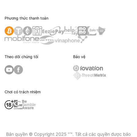
Phương thức thanh toán
Theo dõi chúng tôi
Bảo vệ
Chơi có trách nhiệm
Bản quyền © Copyright 2025 "
™. Tất cả các quyền được bảo