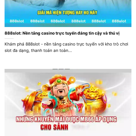
888slot: Nền tảng casino trực tuyến đáng tin cậy và thú vị
Khám phá 888slot - nền tảng casino trực tuyến với kho trò chơi
slot đa dạng, thanh toán an toàn...