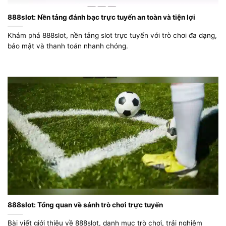
888slot: Nền tảng đánh bạc trực tuyến an toàn và tiện lợi
Khám phá 888slot, nền tảng slot trực tuyến với trò chơi đa dạng,
bảo mật và thanh toán nhanh chóng.
888slot: Tổng quan về sảnh trò chơi trực tuyến
Bài viết giới thiệu về 888slot, danh mục trò chơi, trải nghiệm