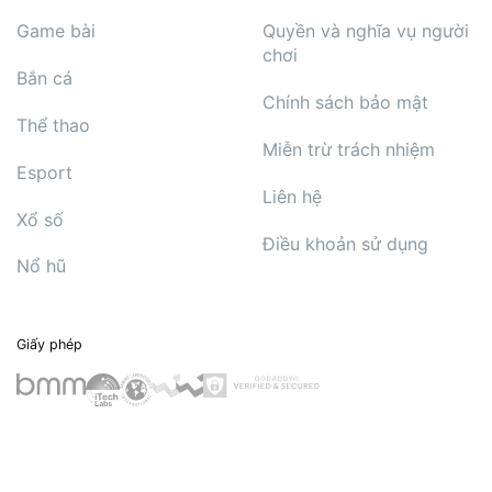
Game bài
Quyền và nghĩa vụ người
chơi
Bắn cá
Chính sách bảo mật
Thể thao
Miễn trừ trách nhiệm
Esport
Liên hệ
Xổ số
Điều khoản sử dụng
Nổ hũ
Giấy phép