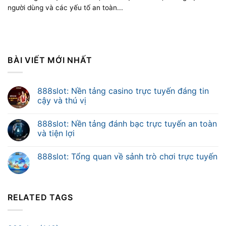
người dùng và các yếu tố an toàn...
BÀI VIẾT MỚI NHẤT
888slot: Nền tảng casino trực tuyến đáng tin
cậy và thú vị
888slot: Nền tảng đánh bạc trực tuyến an toàn
và tiện lợi
888slot: Tổng quan về sảnh trò chơi trực tuyến
RELATED TAGS