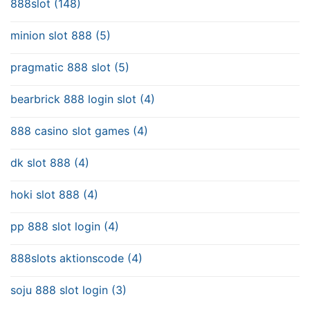
888slot (148)
minion slot 888 (5)
pragmatic 888 slot (5)
bearbrick 888 login slot (4)
888 casino slot games (4)
dk slot 888 (4)
hoki slot 888 (4)
pp 888 slot login (4)
888slots aktionscode (4)
soju 888 slot login (3)