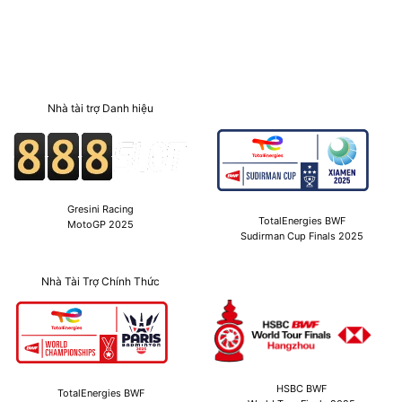
Nhà tài trợ Danh hiệu
Gresini Racing
TotalEnergies BWF
MotoGP 2025
Sudirman Cup Finals 2025
Nhà Tài Trợ Chính Thức
HSBC BWF
TotalEnergies BWF