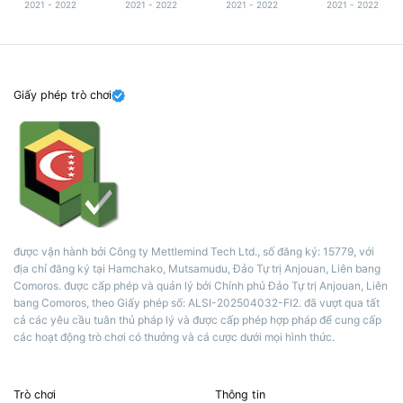
2021 - 2022
2021 - 2022
2021 - 2022
2021 - 2022
Giấy phép trò chơi
được vận hành bởi Công ty Mettlemind Tech Ltd., số đăng ký: 15779, với
địa chỉ đăng ký tại Hamchako, Mutsamudu, Đảo Tự trị Anjouan, Liên bang
Comoros. được cấp phép và quản lý bởi Chính phủ Đảo Tự trị Anjouan, Liên
bang Comoros, theo Giấy phép số: ALSI-202504032-FI2. đã vượt qua tất
cả các yêu cầu tuân thủ pháp lý và được cấp phép hợp pháp để cung cấp
các hoạt động trò chơi có thưởng và cá cược dưới mọi hình thức.
Trò chơi
Thông tin