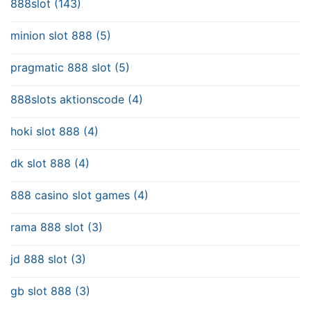
888slot (143)
minion slot 888 (5)
pragmatic 888 slot (5)
888slots aktionscode (4)
hoki slot 888 (4)
dk slot 888 (4)
888 casino slot games (4)
rama 888 slot (3)
jd 888 slot (3)
gb slot 888 (3)