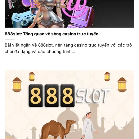
888slot: Tổng quan về sòng casino trực tuyến
Bài viết ngắn về 888slot, nền tảng casino trực tuyến với các trò
chơi đa dạng và các chương trình...