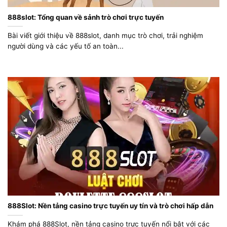
888slot: Tổng quan về sảnh trò chơi trực tuyến
Bài viết giới thiệu về 888slot, danh mục trò chơi, trải nghiệm
người dùng và các yếu tố an toàn...
888Slot: Nền tảng casino trực tuyến uy tín và trò chơi hấp dẫn
Khám phá 888Slot, nền tảng casino trực tuyến nổi bật với các