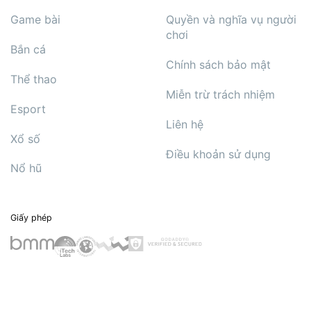
Game bài
Quyền và nghĩa vụ người
chơi
Bắn cá
Chính sách bảo mật
Thể thao
Miễn trừ trách nhiệm
Esport
Liên hệ
Xổ số
Điều khoản sử dụng
Nổ hũ
Giấy phép