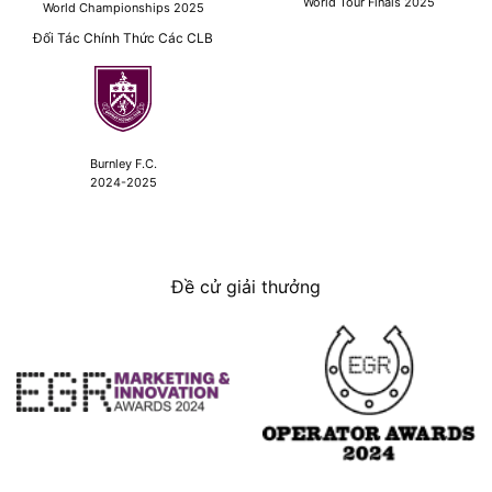
World Tour Finals 2025
World Championships 2025
Đối Tác Chính Thức Các CLB
Burnley F.C.
2024-2025
Đề cử giải thưởng